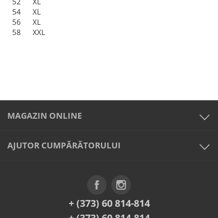
52
XL
54
XL
56
XL
58
XXL
MAGAZIN ONLINE
AJUTOR CUMPĂRĂTORULUI
+ (373) 60 814-814
+ (373) 60 814-814