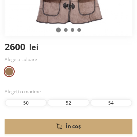
2600
lei
Alege o culoare
Alegeți o marime
50
52
54
În coș