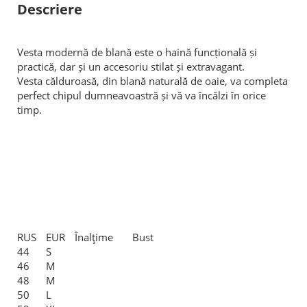
Descriere
Vesta modernă de blană este o haină funcțională și
practică, dar și un accesoriu stilat și extravagant.
Vesta călduroasă, din blană naturală de oaie, va completa
perfect chipul dumneavoastră și vă va încălzi în orice
timp.
RUS
EUR
Înalţime
Bust
44
S
46
M
48
M
50
L